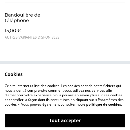
Bandoulière de
téléphone
15,00 €
AUTRES VARIANTES DISPONIBLES
Cookies
Contactez-nous
Conditions
Politique de
Politique de cookies
Ce site Internet utilise des cookies. Les cookies sont de petits fichiers qui
confidentialité
nous aident à comprendre comment vous utilisez nos services afin
d'améliorer votre expérience. Vous pouvez en savoir plus sur ces cookies
et contrôler la façon dont ils sont utilisés en cliquant sur « Paramètres des
cookies ». Vous pouvez également consulter notre
politique de cookies
.
Tout accepter
©
2026
Macerti