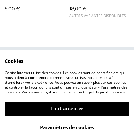
5,00 €
18,00 €
AUTRES VARIANTES DISPONIBLES
Cookies
Contactez-nous
Conditions
Politique de
Politique de cookies
Ce site Internet utilise des cookies. Les cookies sont de petits fichiers qui
confidentialité
nous aident à comprendre comment vous utilisez nos services afin
d'améliorer votre expérience. Vous pouvez en savoir plus sur ces cookies
et contrôler la façon dont ils sont utilisés en cliquant sur « Paramètres des
cookies ». Vous pouvez également consulter notre
politique de cookies
.
Tout accepter
©
2026
Macerti
Paramètres de cookies
powered by