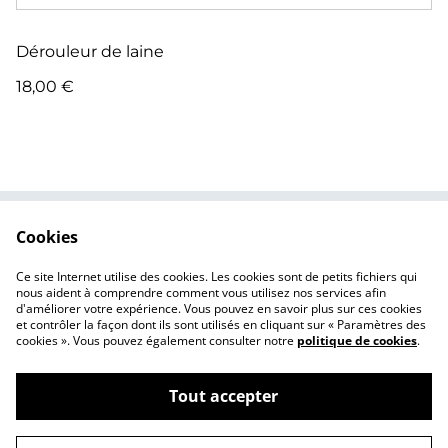
Dérouleur de laine
18,00 €
Cookies
Contactez-nous
Conditions
Politique de
Politique de cookies
Ce site Internet utilise des cookies. Les cookies sont de petits fichiers qui
confidentialité
nous aident à comprendre comment vous utilisez nos services afin
d'améliorer votre expérience. Vous pouvez en savoir plus sur ces cookies
et contrôler la façon dont ils sont utilisés en cliquant sur « Paramètres des
cookies ». Vous pouvez également consulter notre
politique de cookies
.
Tout accepter
©
2026
Macerti