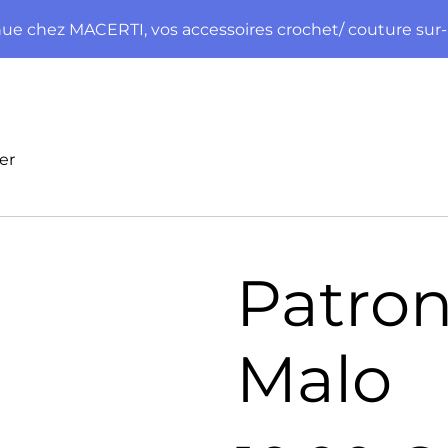
ue chez MACERTI, vos accessoires crochet/ couture sur
er
Patron
Malo