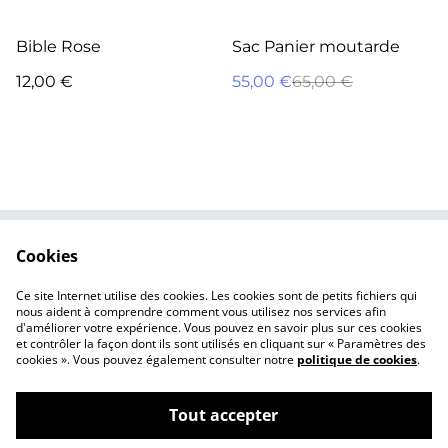
%
Bible Rose
Sac Panier moutarde
12,00 €
55,00 €
65,00 €
Cookies
Contactez-nous
Conditions
Politique de
Politique de cookies
Ce site Internet utilise des cookies. Les cookies sont de petits fichiers qui
confidentialité
nous aident à comprendre comment vous utilisez nos services afin
d'améliorer votre expérience. Vous pouvez en savoir plus sur ces cookies
et contrôler la façon dont ils sont utilisés en cliquant sur « Paramètres des
cookies ». Vous pouvez également consulter notre
politique de cookies
.
Tout accepter
©
2026
Macerti